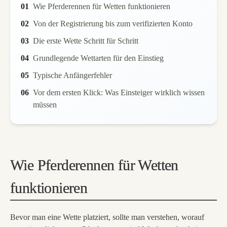
Wie Pferderennen für Wetten funktionieren
Von der Registrierung bis zum verifizierten Konto
Die erste Wette Schritt für Schritt
Grundlegende Wettarten für den Einstieg
Typische Anfängerfehler
Vor dem ersten Klick: Was Einsteiger wirklich wissen
müssen
Wie Pferderennen für Wetten
funktionieren
Bevor man eine Wette platziert, sollte man verstehen, worauf