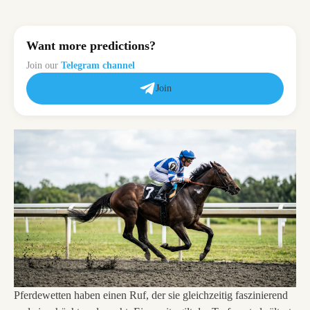
Want more predictions?
Join our
Telegram channel
Join
Pferdewetten haben einen Ruf, der sie gleichzeitig faszinierend