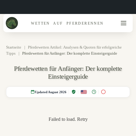
WETTEN AUF PFERDERENNEN
Startseite
|
Pferdewetten Artikel: Analysen & Quoten für erfolgreiche
Tipps
|
Pferdewetten für Anfänger: Der komplette Einsteigerguide
Pferdewetten für Anfänger: Der komplette
Einsteigerguide
Updated August 2026
Failed to load.
Retry