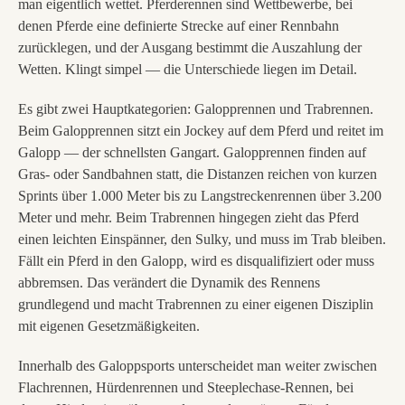
man eigentlich wettet. Pferderennen sind Wettbewerbe, bei
denen Pferde eine definierte Strecke auf einer Rennbahn
zurücklegen, und der Ausgang bestimmt die Auszahlung der
Wetten. Klingt simpel — die Unterschiede liegen im Detail.
Es gibt zwei Hauptkategorien: Galopprennen und Trabrennen.
Beim Galopprennen sitzt ein Jockey auf dem Pferd und reitet im
Galopp — der schnellsten Gangart. Galopprennen finden auf
Gras- oder Sandbahnen statt, die Distanzen reichen von kurzen
Sprints über 1.000 Meter bis zu Langstreckenrennen über 3.200
Meter und mehr. Beim Trabrennen hingegen zieht das Pferd
einen leichten Einspänner, den Sulky, und muss im Trab bleiben.
Fällt ein Pferd in den Galopp, wird es disqualifiziert oder muss
abbremsen. Das verändert die Dynamik des Rennens
grundlegend und macht Trabrennen zu einer eigenen Disziplin
mit eigenen Gesetzmäßigkeiten.
Innerhalb des Galoppsports unterscheidet man weiter zwischen
Flachrennen, Hürdenrennen und Steeplechase-Rennen, bei